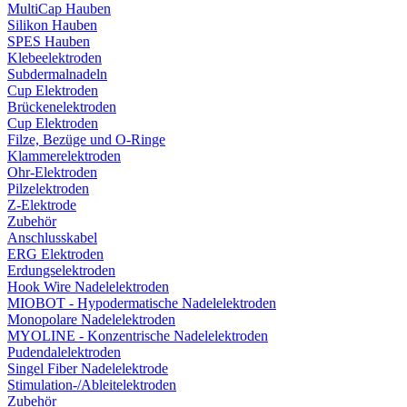
MultiCap Hauben
Silikon Hauben
SPES Hauben
Klebeelektroden
Subdermalnadeln
Cup Elektroden
Brückenelektroden
Cup Elektroden
Filze, Bezüge und O-Ringe
Klammerelektroden
Ohr-Elektroden
Pilzelektroden
Z-Elektrode
Zubehör
Anschlusskabel
ERG Elektroden
Erdungselektroden
Hook Wire Nadelelektroden
MIOBOT - Hypodermatische Nadelelektroden
Monopolare Nadelelektroden
MYOLINE - Konzentrische Nadelelektroden
Pudendalelektroden
Singel Fiber Nadelelektrode
Stimulation-/Ableitelektroden
Zubehör