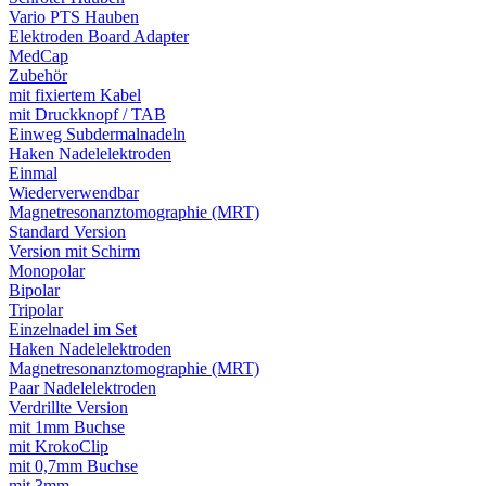
Vario PTS Hauben
Elektroden Board Adapter
MedCap
Zubehör
mit fixiertem Kabel
mit Druckknopf / TAB
Einweg Subdermalnadeln
Haken Nadelelektroden
Einmal
Wiederverwendbar
Magnetresonanztomographie (MRT)
Standard Version
Version mit Schirm
Monopolar
Bipolar
Tripolar
Einzelnadel im Set
Haken Nadelelektroden
Magnetresonanztomographie (MRT)
Paar Nadelelektroden
Verdrillte Version
mit 1mm Buchse
mit KrokoClip
mit 0,7mm Buchse
mit 3mm