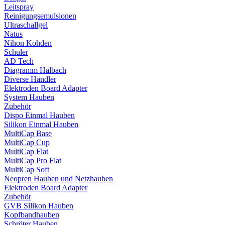
Leitspray
Reinigungsemulsionen
Ultraschallgel
Natus
Nihon Kohden
Schuler
AD Tech
Diagramm Halbach
Diverse Händler
Elektroden Board Adapter
System Hauben
Zubehör
Dispo Einmal Hauben
Silikon Einmal Hauben
MultiCap Base
MultiCap Cup
MultiCap Flat
MultiCap Pro Flat
MultiCap Soft
Neopren Hauben und Netzhauben
Elektroden Board Adapter
Zubehör
GVB Silikon Hauben
Kopfbandhauben
Schröter Hauben