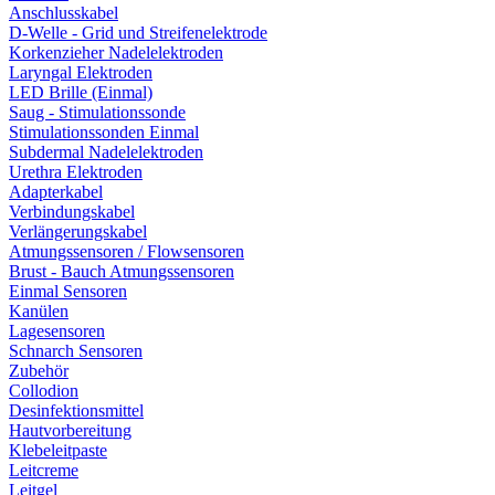
Anschlusskabel
D-Welle - Grid und Streifenelektrode
Korkenzieher Nadelelektroden
Laryngal Elektroden
LED Brille (Einmal)
Saug - Stimulationssonde
Stimulationssonden Einmal
Subdermal Nadelelektroden
Urethra Elektroden
Adapterkabel
Verbindungskabel
Verlängerungskabel
Atmungssensoren / Flowsensoren
Brust - Bauch Atmungssensoren
Einmal Sensoren
Kanülen
Lagesensoren
Schnarch Sensoren
Zubehör
Collodion
Desinfektionsmittel
Hautvorbereitung
Klebeleitpaste
Leitcreme
Leitgel