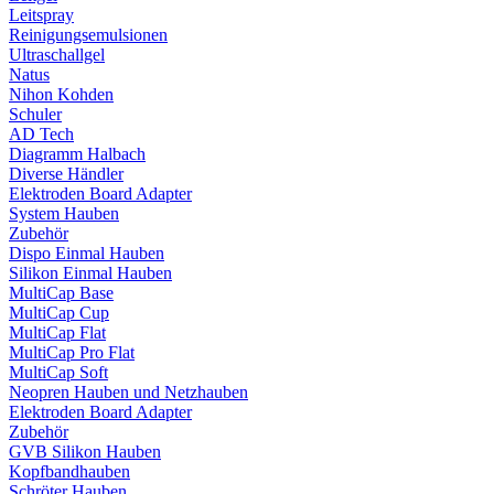
Leitspray
Reinigungsemulsionen
Ultraschallgel
Natus
Nihon Kohden
Schuler
AD Tech
Diagramm Halbach
Diverse Händler
Elektroden Board Adapter
System Hauben
Zubehör
Dispo Einmal Hauben
Silikon Einmal Hauben
MultiCap Base
MultiCap Cup
MultiCap Flat
MultiCap Pro Flat
MultiCap Soft
Neopren Hauben und Netzhauben
Elektroden Board Adapter
Zubehör
GVB Silikon Hauben
Kopfbandhauben
Schröter Hauben