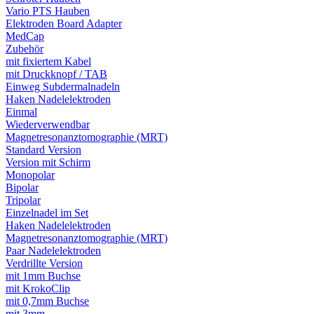
Vario PTS Hauben
Elektroden Board Adapter
MedCap
Zubehör
mit fixiertem Kabel
mit Druckknopf / TAB
Einweg Subdermalnadeln
Haken Nadelelektroden
Einmal
Wiederverwendbar
Magnetresonanztomographie (MRT)
Standard Version
Version mit Schirm
Monopolar
Bipolar
Tripolar
Einzelnadel im Set
Haken Nadelelektroden
Magnetresonanztomographie (MRT)
Paar Nadelelektroden
Verdrillte Version
mit 1mm Buchse
mit KrokoClip
mit 0,7mm Buchse
mit 3mm