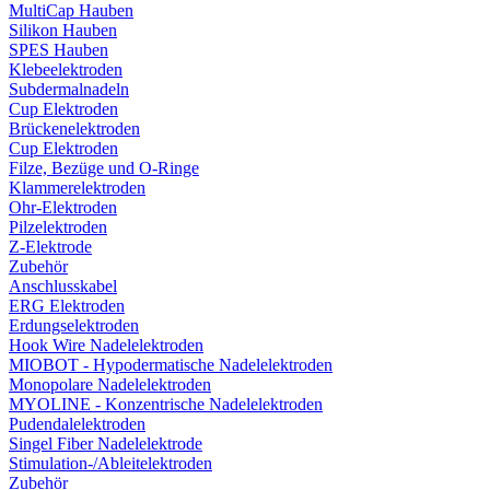
MultiCap Hauben
Silikon Hauben
SPES Hauben
Klebeelektroden
Subdermalnadeln
Cup Elektroden
Brückenelektroden
Cup Elektroden
Filze, Bezüge und O-Ringe
Klammerelektroden
Ohr-Elektroden
Pilzelektroden
Z-Elektrode
Zubehör
Anschlusskabel
ERG Elektroden
Erdungselektroden
Hook Wire Nadelelektroden
MIOBOT - Hypodermatische Nadelelektroden
Monopolare Nadelelektroden
MYOLINE - Konzentrische Nadelelektroden
Pudendalelektroden
Singel Fiber Nadelelektrode
Stimulation-/Ableitelektroden
Zubehör