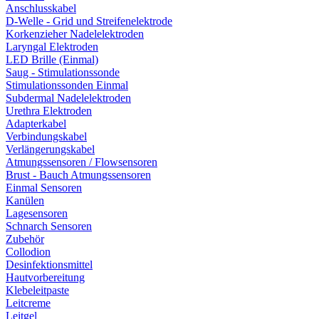
Anschlusskabel
D-Welle - Grid und Streifenelektrode
Korkenzieher Nadelelektroden
Laryngal Elektroden
LED Brille (Einmal)
Saug - Stimulationssonde
Stimulationssonden Einmal
Subdermal Nadelelektroden
Urethra Elektroden
Adapterkabel
Verbindungskabel
Verlängerungskabel
Atmungssensoren / Flowsensoren
Brust - Bauch Atmungssensoren
Einmal Sensoren
Kanülen
Lagesensoren
Schnarch Sensoren
Zubehör
Collodion
Desinfektionsmittel
Hautvorbereitung
Klebeleitpaste
Leitcreme
Leitgel