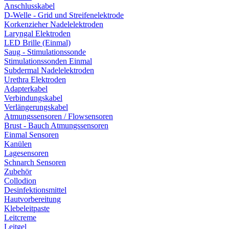
Anschlusskabel
D-Welle - Grid und Streifenelektrode
Korkenzieher Nadelelektroden
Laryngal Elektroden
LED Brille (Einmal)
Saug - Stimulationssonde
Stimulationssonden Einmal
Subdermal Nadelelektroden
Urethra Elektroden
Adapterkabel
Verbindungskabel
Verlängerungskabel
Atmungssensoren / Flowsensoren
Brust - Bauch Atmungssensoren
Einmal Sensoren
Kanülen
Lagesensoren
Schnarch Sensoren
Zubehör
Collodion
Desinfektionsmittel
Hautvorbereitung
Klebeleitpaste
Leitcreme
Leitgel