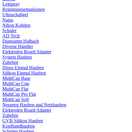
Leitspray
Reinigungsemulsionen
Ultraschallgel
Natus
Nihon Kohden
Schuler
AD Tech
Diagramm Halbach
Diverse Händler
Elektroden Board Adapter
System Hauben
Zubehör
Dispo Einmal Hauben
Silikon Einmal Hauben
MultiCap Base
MultiCap Cup
MultiCap Flat
MultiCap Pro Flat
MultiCap Soft
Neopren Hauben und Netzhauben
Elektroden Board Adapter
Zubehör
GVB Silikon Hauben
Kopfbandhauben
Schröter Hauben