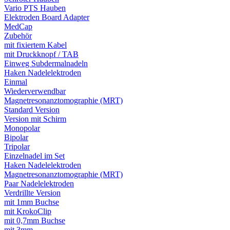
Vario PTS Hauben
Elektroden Board Adapter
MedCap
Zubehör
mit fixiertem Kabel
mit Druckknopf / TAB
Einweg Subdermalnadeln
Haken Nadelelektroden
Einmal
Wiederverwendbar
Magnetresonanztomographie (MRT)
Standard Version
Version mit Schirm
Monopolar
Bipolar
Tripolar
Einzelnadel im Set
Haken Nadelelektroden
Magnetresonanztomographie (MRT)
Paar Nadelelektroden
Verdrillte Version
mit 1mm Buchse
mit KrokoClip
mit 0,7mm Buchse
mit 3mm