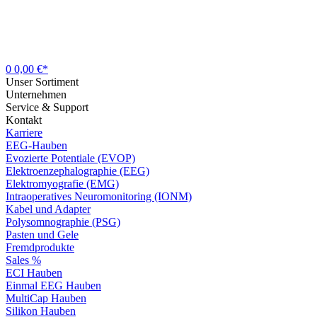
0
0,00 €*
Unser Sortiment
Unternehmen
Service & Support
Kontakt
Karriere
EEG-Hauben
Evozierte Potentiale (EVOP)
Elektroenzephalographie (EEG)
Elektromyografie (EMG)
Intraoperatives Neuromonitoring (IONM)
Kabel und Adapter
Polysomnographie (PSG)
Pasten und Gele
Fremdprodukte
Sales %
ECI Hauben
Einmal EEG Hauben
MultiCap Hauben
Silikon Hauben