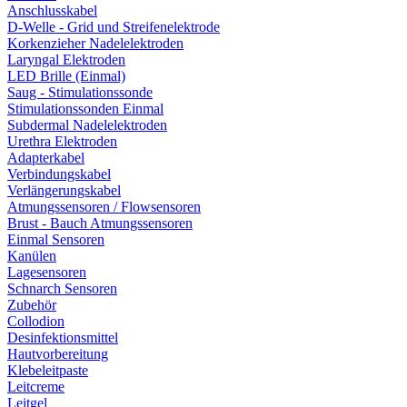
Anschlusskabel
D-Welle - Grid und Streifenelektrode
Korkenzieher Nadelelektroden
Laryngal Elektroden
LED Brille (Einmal)
Saug - Stimulationssonde
Stimulationssonden Einmal
Subdermal Nadelelektroden
Urethra Elektroden
Adapterkabel
Verbindungskabel
Verlängerungskabel
Atmungssensoren / Flowsensoren
Brust - Bauch Atmungssensoren
Einmal Sensoren
Kanülen
Lagesensoren
Schnarch Sensoren
Zubehör
Collodion
Desinfektionsmittel
Hautvorbereitung
Klebeleitpaste
Leitcreme
Leitgel