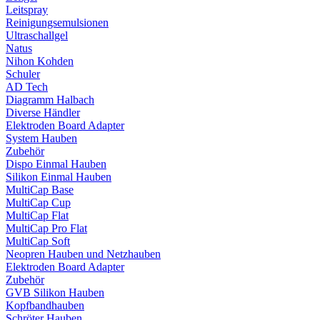
Leitspray
Reinigungsemulsionen
Ultraschallgel
Natus
Nihon Kohden
Schuler
AD Tech
Diagramm Halbach
Diverse Händler
Elektroden Board Adapter
System Hauben
Zubehör
Dispo Einmal Hauben
Silikon Einmal Hauben
MultiCap Base
MultiCap Cup
MultiCap Flat
MultiCap Pro Flat
MultiCap Soft
Neopren Hauben und Netzhauben
Elektroden Board Adapter
Zubehör
GVB Silikon Hauben
Kopfbandhauben
Schröter Hauben