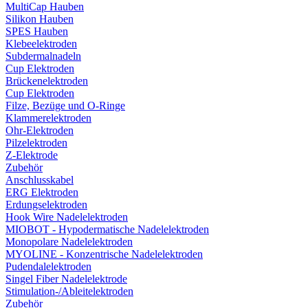
MultiCap Hauben
Silikon Hauben
SPES Hauben
Klebeelektroden
Subdermalnadeln
Cup Elektroden
Brückenelektroden
Cup Elektroden
Filze, Bezüge und O-Ringe
Klammerelektroden
Ohr-Elektroden
Pilzelektroden
Z-Elektrode
Zubehör
Anschlusskabel
ERG Elektroden
Erdungselektroden
Hook Wire Nadelelektroden
MIOBOT - Hypodermatische Nadelelektroden
Monopolare Nadelelektroden
MYOLINE - Konzentrische Nadelelektroden
Pudendalelektroden
Singel Fiber Nadelelektrode
Stimulation-/Ableitelektroden
Zubehör