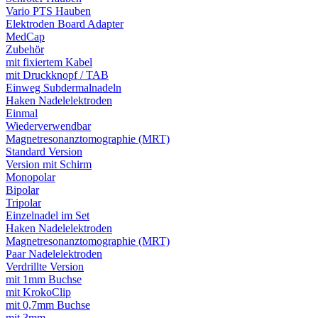
Vario PTS Hauben
Elektroden Board Adapter
MedCap
Zubehör
mit fixiertem Kabel
mit Druckknopf / TAB
Einweg Subdermalnadeln
Haken Nadelelektroden
Einmal
Wiederverwendbar
Magnetresonanztomographie (MRT)
Standard Version
Version mit Schirm
Monopolar
Bipolar
Tripolar
Einzelnadel im Set
Haken Nadelelektroden
Magnetresonanztomographie (MRT)
Paar Nadelelektroden
Verdrillte Version
mit 1mm Buchse
mit KrokoClip
mit 0,7mm Buchse
mit 3mm