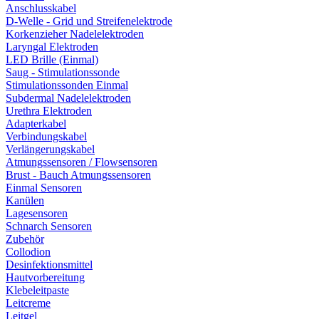
Anschlusskabel
D-Welle - Grid und Streifenelektrode
Korkenzieher Nadelelektroden
Laryngal Elektroden
LED Brille (Einmal)
Saug - Stimulationssonde
Stimulationssonden Einmal
Subdermal Nadelelektroden
Urethra Elektroden
Adapterkabel
Verbindungskabel
Verlängerungskabel
Atmungssensoren / Flowsensoren
Brust - Bauch Atmungssensoren
Einmal Sensoren
Kanülen
Lagesensoren
Schnarch Sensoren
Zubehör
Collodion
Desinfektionsmittel
Hautvorbereitung
Klebeleitpaste
Leitcreme
Leitgel