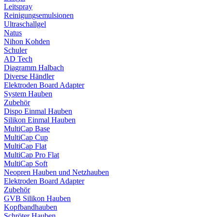
Leitspray
Reinigungsemulsionen
Ultraschallgel
Natus
Nihon Kohden
Schuler
AD Tech
Diagramm Halbach
Diverse Händler
Elektroden Board Adapter
System Hauben
Zubehör
Dispo Einmal Hauben
Silikon Einmal Hauben
MultiCap Base
MultiCap Cup
MultiCap Flat
MultiCap Pro Flat
MultiCap Soft
Neopren Hauben und Netzhauben
Elektroden Board Adapter
Zubehör
GVB Silikon Hauben
Kopfbandhauben
Schröter Hauben