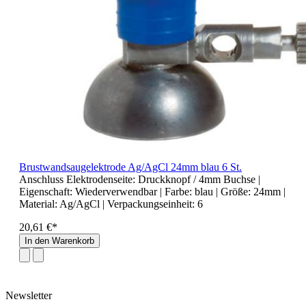
Brustwandsaugelektrode Ag/AgCl 24mm blau 6 St.
Anschluss Elektrodenseite:
Druckknopf / 4mm Buchse
|
Eigenschaft:
Wiederverwendbar
| Farbe:
blau
| Größe:
24mm
|
Material:
Ag/AgCl
| Verpackungseinheit:
6
20,61 €*
In den Warenkorb
Newsletter