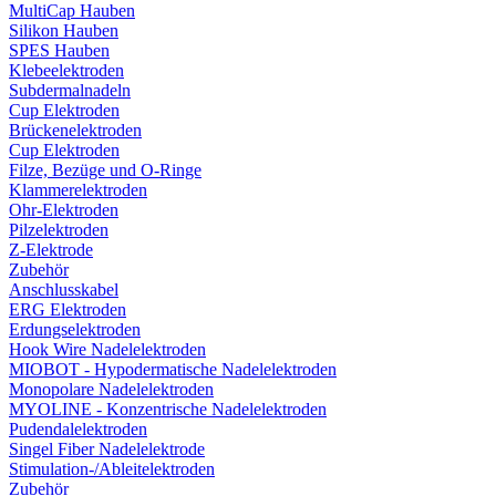
MultiCap Hauben
Silikon Hauben
SPES Hauben
Klebeelektroden
Subdermalnadeln
Cup Elektroden
Brückenelektroden
Cup Elektroden
Filze, Bezüge und O-Ringe
Klammerelektroden
Ohr-Elektroden
Pilzelektroden
Z-Elektrode
Zubehör
Anschlusskabel
ERG Elektroden
Erdungselektroden
Hook Wire Nadelelektroden
MIOBOT - Hypodermatische Nadelelektroden
Monopolare Nadelelektroden
MYOLINE - Konzentrische Nadelelektroden
Pudendalelektroden
Singel Fiber Nadelelektrode
Stimulation-/Ableitelektroden
Zubehör