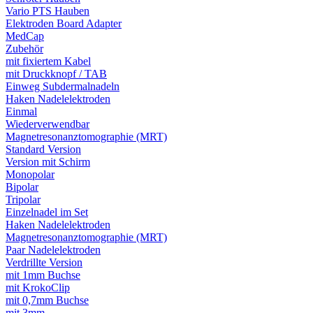
Vario PTS Hauben
Elektroden Board Adapter
MedCap
Zubehör
mit fixiertem Kabel
mit Druckknopf / TAB
Einweg Subdermalnadeln
Haken Nadelelektroden
Einmal
Wiederverwendbar
Magnetresonanztomographie (MRT)
Standard Version
Version mit Schirm
Monopolar
Bipolar
Tripolar
Einzelnadel im Set
Haken Nadelelektroden
Magnetresonanztomographie (MRT)
Paar Nadelelektroden
Verdrillte Version
mit 1mm Buchse
mit KrokoClip
mit 0,7mm Buchse
mit 3mm