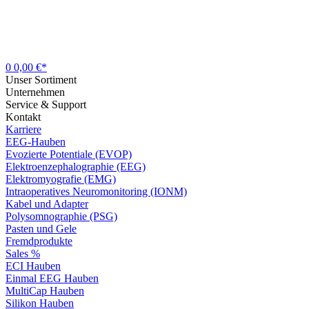
0
0,00 €*
Unser Sortiment
Unternehmen
Service & Support
Kontakt
Karriere
EEG-Hauben
Evozierte Potentiale (EVOP)
Elektroenzephalographie (EEG)
Elektromyografie (EMG)
Intraoperatives Neuromonitoring (IONM)
Kabel und Adapter
Polysomnographie (PSG)
Pasten und Gele
Fremdprodukte
Sales %
ECI Hauben
Einmal EEG Hauben
MultiCap Hauben
Silikon Hauben