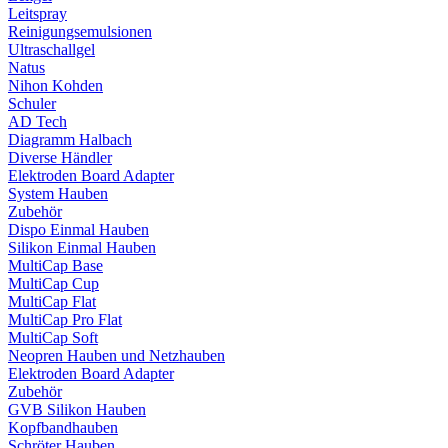
Leitspray
Reinigungsemulsionen
Ultraschallgel
Natus
Nihon Kohden
Schuler
AD Tech
Diagramm Halbach
Diverse Händler
Elektroden Board Adapter
System Hauben
Zubehör
Dispo Einmal Hauben
Silikon Einmal Hauben
MultiCap Base
MultiCap Cup
MultiCap Flat
MultiCap Pro Flat
MultiCap Soft
Neopren Hauben und Netzhauben
Elektroden Board Adapter
Zubehör
GVB Silikon Hauben
Kopfbandhauben
Schröter Hauben