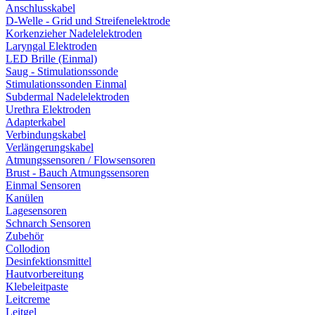
Anschlusskabel
D-Welle - Grid und Streifenelektrode
Korkenzieher Nadelelektroden
Laryngal Elektroden
LED Brille (Einmal)
Saug - Stimulationssonde
Stimulationssonden Einmal
Subdermal Nadelelektroden
Urethra Elektroden
Adapterkabel
Verbindungskabel
Verlängerungskabel
Atmungssensoren / Flowsensoren
Brust - Bauch Atmungssensoren
Einmal Sensoren
Kanülen
Lagesensoren
Schnarch Sensoren
Zubehör
Collodion
Desinfektionsmittel
Hautvorbereitung
Klebeleitpaste
Leitcreme
Leitgel