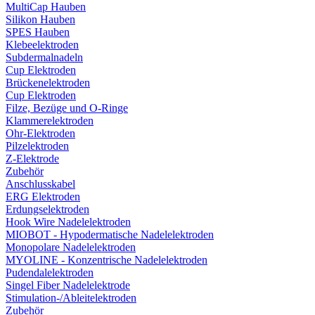
MultiCap Hauben
Silikon Hauben
SPES Hauben
Klebeelektroden
Subdermalnadeln
Cup Elektroden
Brückenelektroden
Cup Elektroden
Filze, Bezüge und O-Ringe
Klammerelektroden
Ohr-Elektroden
Pilzelektroden
Z-Elektrode
Zubehör
Anschlusskabel
ERG Elektroden
Erdungselektroden
Hook Wire Nadelelektroden
MIOBOT - Hypodermatische Nadelelektroden
Monopolare Nadelelektroden
MYOLINE - Konzentrische Nadelelektroden
Pudendalelektroden
Singel Fiber Nadelelektrode
Stimulation-/Ableitelektroden
Zubehör