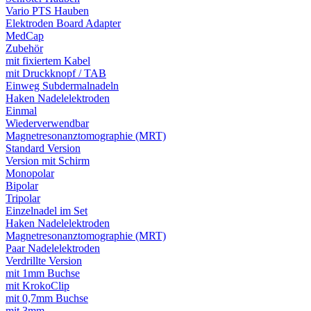
Vario PTS Hauben
Elektroden Board Adapter
MedCap
Zubehör
mit fixiertem Kabel
mit Druckknopf / TAB
Einweg Subdermalnadeln
Haken Nadelelektroden
Einmal
Wiederverwendbar
Magnetresonanztomographie (MRT)
Standard Version
Version mit Schirm
Monopolar
Bipolar
Tripolar
Einzelnadel im Set
Haken Nadelelektroden
Magnetresonanztomographie (MRT)
Paar Nadelelektroden
Verdrillte Version
mit 1mm Buchse
mit KrokoClip
mit 0,7mm Buchse
mit 3mm