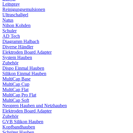
Leitspray
Reinigungsemulsionen
Ultraschallgel
Natus
Nihon Kohden
Schuler
AD Tech
Diagramm Halbach
Diverse Händler
Elektroden Board Adapter
System Hauben
Zubehör
Dispo Einmal Hauben
Silikon Einmal Hauben
MultiCap Base
MultiCap Cup
MultiCap Flat
MultiCap Pro Flat
MultiCap Soft
Neopren Hauben und Netzhauben
Elektroden Board Adapter
Zubehör
GVB Silikon Hauben
Kopfbandhauben
Schröter Hauben