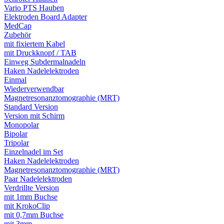
Vario PTS Hauben
Elektroden Board Adapter
MedCap
Zubehör
mit fixiertem Kabel
mit Druckknopf / TAB
Einweg Subdermalnadeln
Haken Nadelelektroden
Einmal
Wiederverwendbar
Magnetresonanztomographie (MRT)
Standard Version
Version mit Schirm
Monopolar
Bipolar
Tripolar
Einzelnadel im Set
Haken Nadelelektroden
Magnetresonanztomographie (MRT)
Paar Nadelelektroden
Verdrillte Version
mit 1mm Buchse
mit KrokoClip
mit 0,7mm Buchse
mit 3mm