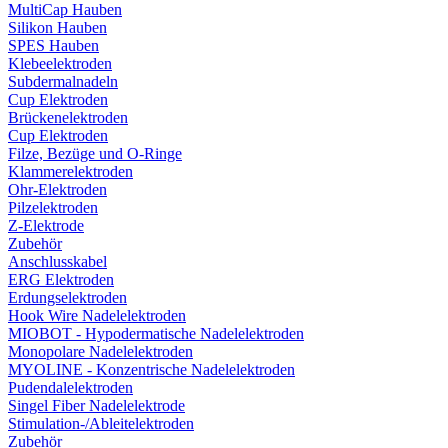
MultiCap Hauben
Silikon Hauben
SPES Hauben
Klebeelektroden
Subdermalnadeln
Cup Elektroden
Brückenelektroden
Cup Elektroden
Filze, Bezüge und O-Ringe
Klammerelektroden
Ohr-Elektroden
Pilzelektroden
Z-Elektrode
Zubehör
Anschlusskabel
ERG Elektroden
Erdungselektroden
Hook Wire Nadelelektroden
MIOBOT - Hypodermatische Nadelelektroden
Monopolare Nadelelektroden
MYOLINE - Konzentrische Nadelelektroden
Pudendalelektroden
Singel Fiber Nadelelektrode
Stimulation-/Ableitelektroden
Zubehör