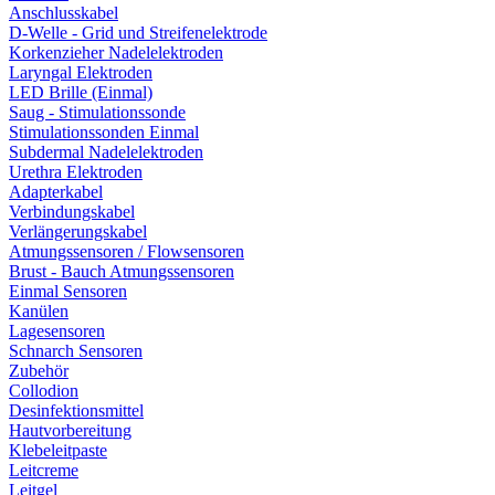
Anschlusskabel
D-Welle - Grid und Streifenelektrode
Korkenzieher Nadelelektroden
Laryngal Elektroden
LED Brille (Einmal)
Saug - Stimulationssonde
Stimulationssonden Einmal
Subdermal Nadelelektroden
Urethra Elektroden
Adapterkabel
Verbindungskabel
Verlängerungskabel
Atmungssensoren / Flowsensoren
Brust - Bauch Atmungssensoren
Einmal Sensoren
Kanülen
Lagesensoren
Schnarch Sensoren
Zubehör
Collodion
Desinfektionsmittel
Hautvorbereitung
Klebeleitpaste
Leitcreme
Leitgel