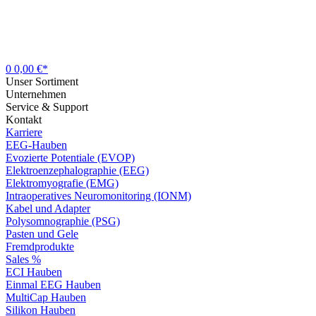
0
0,00 €*
Unser Sortiment
Unternehmen
Service & Support
Kontakt
Karriere
EEG-Hauben
Evozierte Potentiale (EVOP)
Elektroenzephalographie (EEG)
Elektromyografie (EMG)
Intraoperatives Neuromonitoring (IONM)
Kabel und Adapter
Polysomnographie (PSG)
Pasten und Gele
Fremdprodukte
Sales %
ECI Hauben
Einmal EEG Hauben
MultiCap Hauben
Silikon Hauben