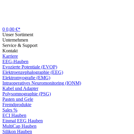
0
0,00 €*
Unser Sortiment
Unternehmen
Service & Support
Kontakt
Karriere
EEG-Hauben
Evozierte Potentiale (EVOP)
Elektroenzephalographie (EEG)
Elektromyografie (EMG)
Intraoperatives Neuromonitoring (IONM)
Kabel und Adapter
Polysomnographie (PSG)
Pasten und Gele
Fremdprodukte
Sales %
ECI Hauben
Einmal EEG Hauben
MultiCap Hauben
Silikon Hauben