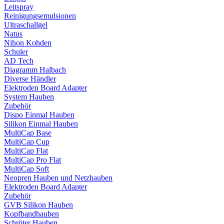
Leitspray
Reinigungsemulsionen
Ultraschallgel
Natus
Nihon Kohden
Schuler
AD Tech
Diagramm Halbach
Diverse Händler
Elektroden Board Adapter
System Hauben
Zubehör
Dispo Einmal Hauben
Silikon Einmal Hauben
MultiCap Base
MultiCap Cup
MultiCap Flat
MultiCap Pro Flat
MultiCap Soft
Neopren Hauben und Netzhauben
Elektroden Board Adapter
Zubehör
GVB Silikon Hauben
Kopfbandhauben
Schröter Hauben