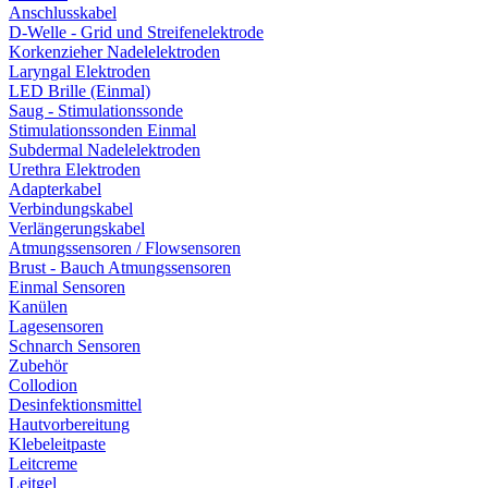
Anschlusskabel
D-Welle - Grid und Streifenelektrode
Korkenzieher Nadelelektroden
Laryngal Elektroden
LED Brille (Einmal)
Saug - Stimulationssonde
Stimulationssonden Einmal
Subdermal Nadelelektroden
Urethra Elektroden
Adapterkabel
Verbindungskabel
Verlängerungskabel
Atmungssensoren / Flowsensoren
Brust - Bauch Atmungssensoren
Einmal Sensoren
Kanülen
Lagesensoren
Schnarch Sensoren
Zubehör
Collodion
Desinfektionsmittel
Hautvorbereitung
Klebeleitpaste
Leitcreme
Leitgel