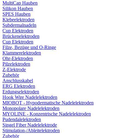
MultiCap Hauben
Silikon Hauben
SPES Hauben
Klebeelektroden
Subdermalnadeln
Cup Elektroden
Brückenelektroden
Cup Elektroden
Filze, Bezüge und O-Ringe
Klammerelektroden
Ohr-Elektroden
Pilzelektroden
Z-Elektrode
Zubehör
Anschlusskabel
ERG Elektroden
Erdungselektroden
Hook Wire Nadelelektroden
MIOBOT - Hypodermatische Nadelelektroden
Monopolare Nadelelektroden
MYOLINE - Konzentrische Nadelelektroden
Pudendalelektroden
Singel Fiber Nadelelektrode
Stimulation-/Ableitelektroden
Zubehör