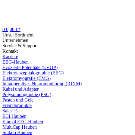
0
0,00 €*
Unser Sortiment
Unternehmen
Service & Support
Kontakt
Karriere
EEG-Hauben
Evozierte Potentiale (EVOP)
Elektroenzephalographie (EEG)
Elektromyografie (EMG)
Intraoperatives Neuromonitoring (IONM)
Kabel und Adapter
Polysomnographie (PSG)
Pasten und Gele
Fremdprodukte
Sales %
ECI Hauben
Einmal EEG Hauben
MultiCap Hauben
Silikon Hauben