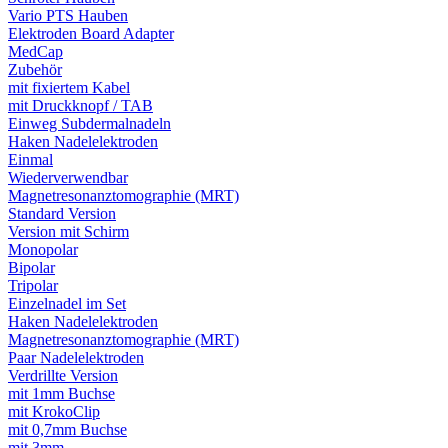
Vario PTS Hauben
Elektroden Board Adapter
MedCap
Zubehör
mit fixiertem Kabel
mit Druckknopf / TAB
Einweg Subdermalnadeln
Haken Nadelelektroden
Einmal
Wiederverwendbar
Magnetresonanztomographie (MRT)
Standard Version
Version mit Schirm
Monopolar
Bipolar
Tripolar
Einzelnadel im Set
Haken Nadelelektroden
Magnetresonanztomographie (MRT)
Paar Nadelelektroden
Verdrillte Version
mit 1mm Buchse
mit KrokoClip
mit 0,7mm Buchse
mit 3mm