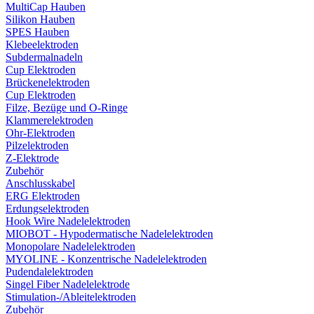
MultiCap Hauben
Silikon Hauben
SPES Hauben
Klebeelektroden
Subdermalnadeln
Cup Elektroden
Brückenelektroden
Cup Elektroden
Filze, Bezüge und O-Ringe
Klammerelektroden
Ohr-Elektroden
Pilzelektroden
Z-Elektrode
Zubehör
Anschlusskabel
ERG Elektroden
Erdungselektroden
Hook Wire Nadelelektroden
MIOBOT - Hypodermatische Nadelelektroden
Monopolare Nadelelektroden
MYOLINE - Konzentrische Nadelelektroden
Pudendalelektroden
Singel Fiber Nadelelektrode
Stimulation-/Ableitelektroden
Zubehör