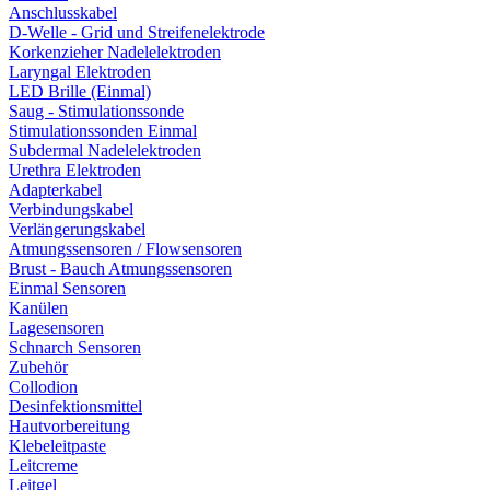
Anschlusskabel
D-Welle - Grid und Streifenelektrode
Korkenzieher Nadelelektroden
Laryngal Elektroden
LED Brille (Einmal)
Saug - Stimulationssonde
Stimulationssonden Einmal
Subdermal Nadelelektroden
Urethra Elektroden
Adapterkabel
Verbindungskabel
Verlängerungskabel
Atmungssensoren / Flowsensoren
Brust - Bauch Atmungssensoren
Einmal Sensoren
Kanülen
Lagesensoren
Schnarch Sensoren
Zubehör
Collodion
Desinfektionsmittel
Hautvorbereitung
Klebeleitpaste
Leitcreme
Leitgel