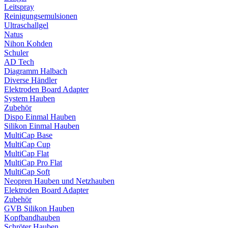
Leitspray
Reinigungsemulsionen
Ultraschallgel
Natus
Nihon Kohden
Schuler
AD Tech
Diagramm Halbach
Diverse Händler
Elektroden Board Adapter
System Hauben
Zubehör
Dispo Einmal Hauben
Silikon Einmal Hauben
MultiCap Base
MultiCap Cup
MultiCap Flat
MultiCap Pro Flat
MultiCap Soft
Neopren Hauben und Netzhauben
Elektroden Board Adapter
Zubehör
GVB Silikon Hauben
Kopfbandhauben
Schröter Hauben