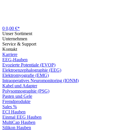
0
0,00 €*
Unser Sortiment
Unternehmen
Service & Support
Kontakt
Karriere
EEG-Hauben
Evozierte Potentiale (EVOP)
Elektroenzephalographie (EEG)
Elektromyografie (EMG)
Intraoperatives Neuromonitoring (IONM)
Kabel und Adapter
Polysomnographie (PSG)
Pasten und Gele
Fremdprodukte
Sales %
ECI Hauben
Einmal EEG Hauben
MultiCap Hauben
Silikon Hauben