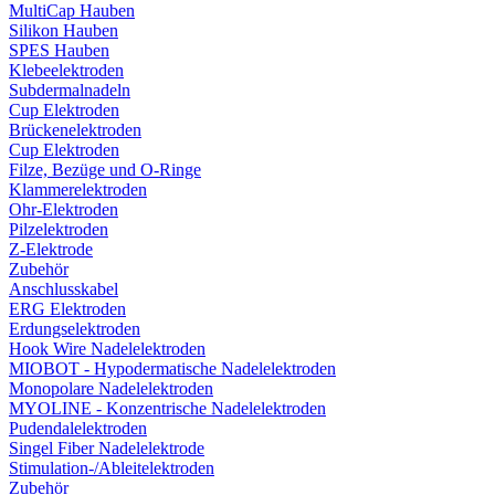
MultiCap Hauben
Silikon Hauben
SPES Hauben
Klebeelektroden
Subdermalnadeln
Cup Elektroden
Brückenelektroden
Cup Elektroden
Filze, Bezüge und O-Ringe
Klammerelektroden
Ohr-Elektroden
Pilzelektroden
Z-Elektrode
Zubehör
Anschlusskabel
ERG Elektroden
Erdungselektroden
Hook Wire Nadelelektroden
MIOBOT - Hypodermatische Nadelelektroden
Monopolare Nadelelektroden
MYOLINE - Konzentrische Nadelelektroden
Pudendalelektroden
Singel Fiber Nadelelektrode
Stimulation-/Ableitelektroden
Zubehör