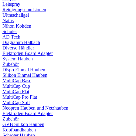
Leitspray
Reinigungsemulsionen
Ultraschallgel
Natus
Nihon Kohden
Schuler
AD Tech
Diagramm Halbach
Diverse Händler
Elektroden Board Adapter
System Hauben
Zubehör
Dispo Einmal Hauben
Silikon Einmal Hauben
MultiCap Base
MultiCap Cup
MultiCap Flat
MultiCap Pro Flat
MultiCap Soft
Neopren Hauben und Netzhauben
Elektroden Board Adapter
Zubehör
GVB Silikon Hauben
Kopfbandhauben
Schröter Hauben