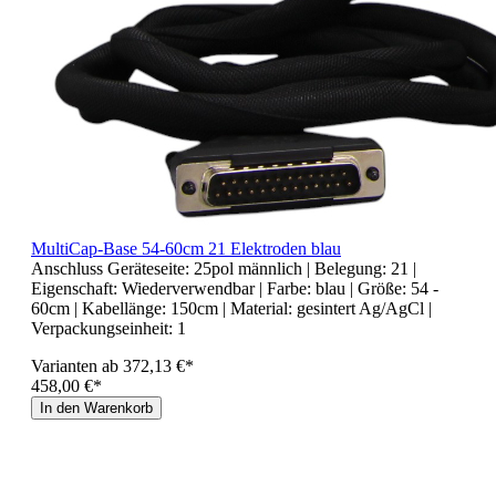
MultiCap-Base 54-60cm 21 Elektroden blau
Anschluss Geräteseite:
25pol männlich
| Belegung:
21
|
Eigenschaft:
Wiederverwendbar
| Farbe:
blau
| Größe:
54 -
60cm
| Kabellänge:
150cm
| Material:
gesintert Ag/AgCl
|
Verpackungseinheit:
1
Varianten ab
372,13 €*
458,00 €*
In den Warenkorb