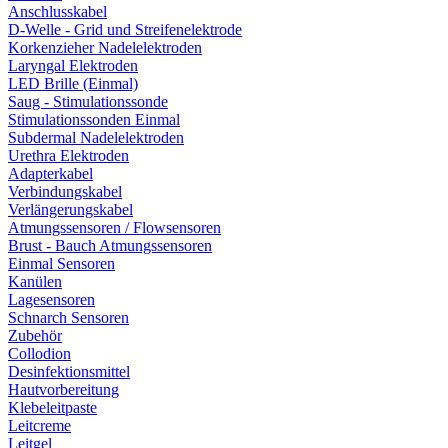
Anschlusskabel
D-Welle - Grid und Streifenelektrode
Korkenzieher Nadelelektroden
Laryngal Elektroden
LED Brille (Einmal)
Saug - Stimulationssonde
Stimulationssonden Einmal
Subdermal Nadelelektroden
Urethra Elektroden
Adapterkabel
Verbindungskabel
Verlängerungskabel
Atmungssensoren / Flowsensoren
Brust - Bauch Atmungssensoren
Einmal Sensoren
Kanülen
Lagesensoren
Schnarch Sensoren
Zubehör
Collodion
Desinfektionsmittel
Hautvorbereitung
Klebeleitpaste
Leitcreme
Leitgel