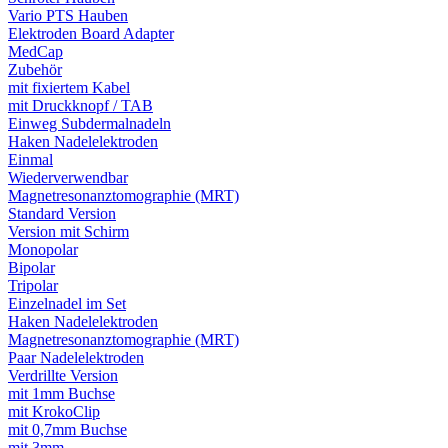
Vario PTS Hauben
Elektroden Board Adapter
MedCap
Zubehör
mit fixiertem Kabel
mit Druckknopf / TAB
Einweg Subdermalnadeln
Haken Nadelelektroden
Einmal
Wiederverwendbar
Magnetresonanztomographie (MRT)
Standard Version
Version mit Schirm
Monopolar
Bipolar
Tripolar
Einzelnadel im Set
Haken Nadelelektroden
Magnetresonanztomographie (MRT)
Paar Nadelelektroden
Verdrillte Version
mit 1mm Buchse
mit KrokoClip
mit 0,7mm Buchse
mit 3mm