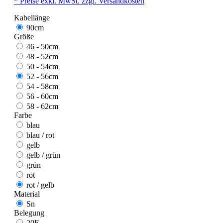
* Preise exkl. MwSt. zzgl. Versandkosten
Kabellänge
90cm
Größe
46 - 50cm
48 - 52cm
50 - 54cm
52 - 56cm
54 - 58cm
56 - 60cm
58 - 62cm
Farbe
blau
blau / rot
gelb
gelb / grün
grün
rot
rot / gelb
Material
Sn
Belegung
20F