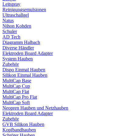
Leitspray
Reinigungsemulsionen
Ultraschallgel
Natus
Nihon Kohden
Schuler
AD Tech
Diagramm Halbach
Diverse Händler
Elektroden Board Adapter
System Hauben
Zubehör
Dispo Einmal Hauben
Silikon Einmal Hauben
MultiCap Base
MultiCap Cup
MultiCap Flat
MultiCap Pro Flat
MultiCap Soft
Neopren Hauben und Netzhauben
Elektroden Board Adapter
Zubehör
GVB Silikon Hauben
Kopfbandhauben
Schröter Hauben