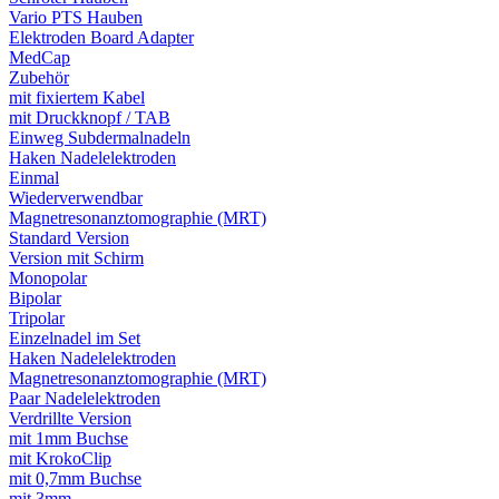
Vario PTS Hauben
Elektroden Board Adapter
MedCap
Zubehör
mit fixiertem Kabel
mit Druckknopf / TAB
Einweg Subdermalnadeln
Haken Nadelelektroden
Einmal
Wiederverwendbar
Magnetresonanztomographie (MRT)
Standard Version
Version mit Schirm
Monopolar
Bipolar
Tripolar
Einzelnadel im Set
Haken Nadelelektroden
Magnetresonanztomographie (MRT)
Paar Nadelelektroden
Verdrillte Version
mit 1mm Buchse
mit KrokoClip
mit 0,7mm Buchse
mit 3mm