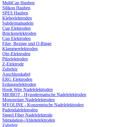
MultiCap Hauben
Silikon Hauben
SPES Hauben
Klebeelektroden
Subdermalnadeln
Cup Elektroden
Brückenelektroden
Cup Elektroden
Filze, Bezüge und O-Ringe
Klammerelektroden
Ohr-Elektroden
Pilzelektroden
Z-Elektrode
Zubehör
Anschlusskabel
ERG Elektroden
Erdungselektroden
Hook Wire Nadelelektroden
MIOBOT - Hypodermatische Nadelelektroden
Monopolare Nadelelektroden
MYOLINE - Konzentrische Nadelelektroden
Pudendalelektroden
Singel Fiber Nadelelektrode
Stimulation-/Ableitelektroden
Zubehör