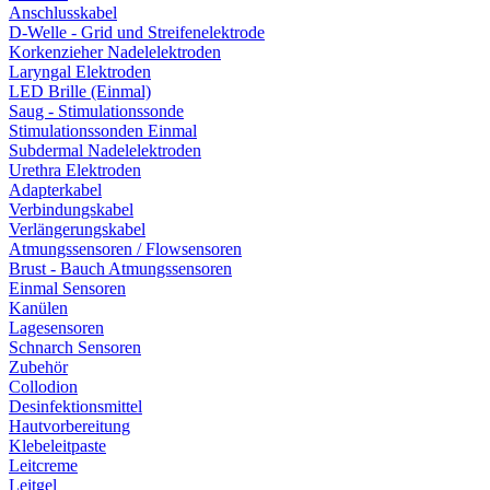
Anschlusskabel
D-Welle - Grid und Streifenelektrode
Korkenzieher Nadelelektroden
Laryngal Elektroden
LED Brille (Einmal)
Saug - Stimulationssonde
Stimulationssonden Einmal
Subdermal Nadelelektroden
Urethra Elektroden
Adapterkabel
Verbindungskabel
Verlängerungskabel
Atmungssensoren / Flowsensoren
Brust - Bauch Atmungssensoren
Einmal Sensoren
Kanülen
Lagesensoren
Schnarch Sensoren
Zubehör
Collodion
Desinfektionsmittel
Hautvorbereitung
Klebeleitpaste
Leitcreme
Leitgel