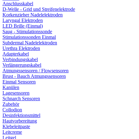
Anschlusskabel
D-Welle - Grid und Streifenelektrode
Korkenzieher Nadelelektroden
Laryngal Elektroden
LED Brille (Einmal)
Saug - Stimulationssonde
Stimulationssonden Einmal
Subdermal Nadelelektroden
Urethra Elektroden
Adapterkabel
Verbindungskabel
Verlängerungskabel
Atmungssensoren / Flowsensoren
Brust - Bauch Atmungssensoren
Einmal Sensoren
Kanülen
Lagesensoren
Schnarch Sensoren
Zubehör
Collodion
Desinfektionsmittel
Hautvorbereitung
Klebeleitpaste
Leitcreme
Leitgel