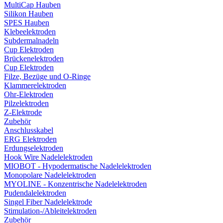
MultiCap Hauben
Silikon Hauben
SPES Hauben
Klebeelektroden
Subdermalnadeln
Cup Elektroden
Brückenelektroden
Cup Elektroden
Filze, Bezüge und O-Ringe
Klammerelektroden
Ohr-Elektroden
Pilzelektroden
Z-Elektrode
Zubehör
Anschlusskabel
ERG Elektroden
Erdungselektroden
Hook Wire Nadelelektroden
MIOBOT - Hypodermatische Nadelelektroden
Monopolare Nadelelektroden
MYOLINE - Konzentrische Nadelelektroden
Pudendalelektroden
Singel Fiber Nadelelektrode
Stimulation-/Ableitelektroden
Zubehör