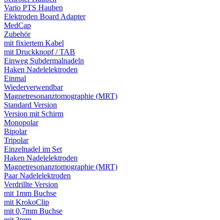
Vario PTS Hauben
Elektroden Board Adapter
MedCap
Zubehör
mit fixiertem Kabel
mit Druckknopf / TAB
Einweg Subdermalnadeln
Haken Nadelelektroden
Einmal
Wiederverwendbar
Magnetresonanztomographie (MRT)
Standard Version
Version mit Schirm
Monopolar
Bipolar
Tripolar
Einzelnadel im Set
Haken Nadelelektroden
Magnetresonanztomographie (MRT)
Paar Nadelelektroden
Verdrillte Version
mit 1mm Buchse
mit KrokoClip
mit 0,7mm Buchse
mit 3mm