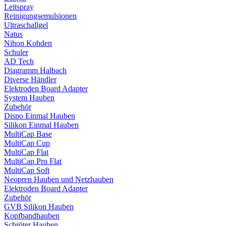
Leitspray
Reinigungsemulsionen
Ultraschallgel
Natus
Nihon Kohden
Schuler
AD Tech
Diagramm Halbach
Diverse Händler
Elektroden Board Adapter
System Hauben
Zubehör
Dispo Einmal Hauben
Silikon Einmal Hauben
MultiCap Base
MultiCap Cup
MultiCap Flat
MultiCap Pro Flat
MultiCap Soft
Neopren Hauben und Netzhauben
Elektroden Board Adapter
Zubehör
GVB Silikon Hauben
Kopfbandhauben
Schröter Hauben