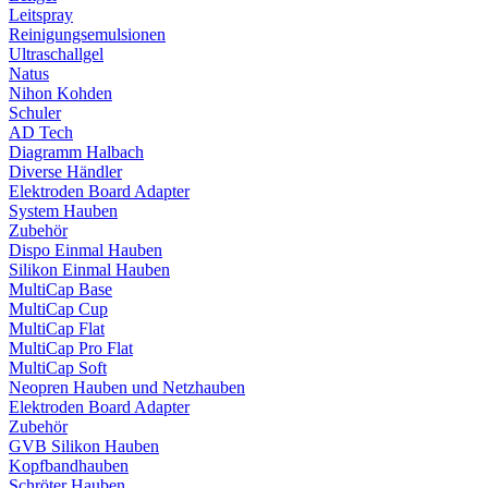
Leitspray
Reinigungsemulsionen
Ultraschallgel
Natus
Nihon Kohden
Schuler
AD Tech
Diagramm Halbach
Diverse Händler
Elektroden Board Adapter
System Hauben
Zubehör
Dispo Einmal Hauben
Silikon Einmal Hauben
MultiCap Base
MultiCap Cup
MultiCap Flat
MultiCap Pro Flat
MultiCap Soft
Neopren Hauben und Netzhauben
Elektroden Board Adapter
Zubehör
GVB Silikon Hauben
Kopfbandhauben
Schröter Hauben