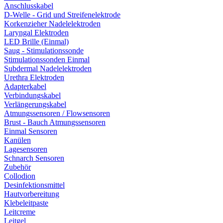
Anschlusskabel
D-Welle - Grid und Streifenelektrode
Korkenzieher Nadelelektroden
Laryngal Elektroden
LED Brille (Einmal)
Saug - Stimulationssonde
Stimulationssonden Einmal
Subdermal Nadelelektroden
Urethra Elektroden
Adapterkabel
Verbindungskabel
Verlängerungskabel
Atmungssensoren / Flowsensoren
Brust - Bauch Atmungssensoren
Einmal Sensoren
Kanülen
Lagesensoren
Schnarch Sensoren
Zubehör
Collodion
Desinfektionsmittel
Hautvorbereitung
Klebeleitpaste
Leitcreme
Leitgel