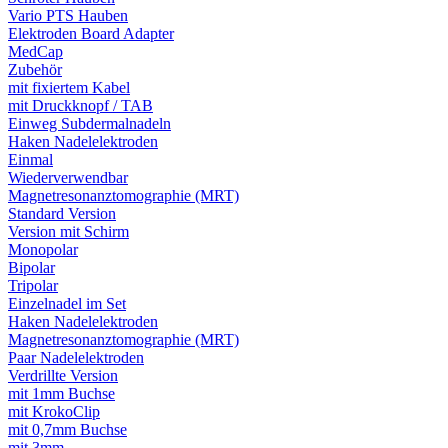
Vario PTS Hauben
Elektroden Board Adapter
MedCap
Zubehör
mit fixiertem Kabel
mit Druckknopf / TAB
Einweg Subdermalnadeln
Haken Nadelelektroden
Einmal
Wiederverwendbar
Magnetresonanztomographie (MRT)
Standard Version
Version mit Schirm
Monopolar
Bipolar
Tripolar
Einzelnadel im Set
Haken Nadelelektroden
Magnetresonanztomographie (MRT)
Paar Nadelelektroden
Verdrillte Version
mit 1mm Buchse
mit KrokoClip
mit 0,7mm Buchse
mit 3mm