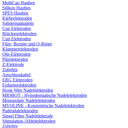
MultiCap Hauben
Silikon Hauben
SPES Hauben
Klebeelektroden
Subdermalnadeln
Cup Elektroden
Brückenelektroden
Cup Elektroden
Filze, Bezüge und O-Ringe
Klammerelektroden
Ohr-Elektroden
Pilzelektroden
Z-Elektrode
Zubehör
Anschlusskabel
ERG Elektroden
Erdungselektroden
Hook Wire Nadelelektroden
MIOBOT - Hypodermatische Nadelelektroden
Monopolare Nadelelektroden
MYOLINE - Konzentrische Nadelelektroden
Pudendalelektroden
Singel Fiber Nadelelektrode
Stimulation-/Ableitelektroden
Zubehör