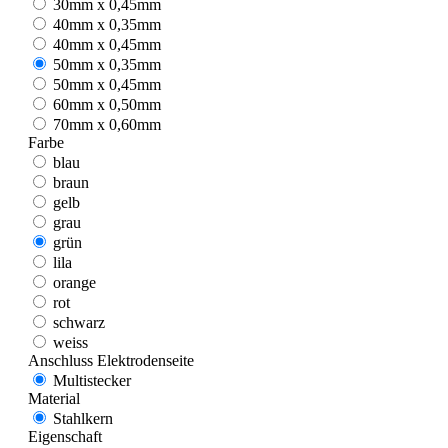
30mm x 0,45mm
40mm x 0,35mm
40mm x 0,45mm
50mm x 0,35mm
50mm x 0,45mm
60mm x 0,50mm
70mm x 0,60mm
Farbe
blau
braun
gelb
grau
grün
lila
orange
rot
schwarz
weiss
Anschluss Elektrodenseite
Multistecker
Material
Stahlkern
Eigenschaft