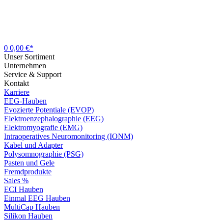
0
0,00 €*
Unser Sortiment
Unternehmen
Service & Support
Kontakt
Karriere
EEG-Hauben
Evozierte Potentiale (EVOP)
Elektroenzephalographie (EEG)
Elektromyografie (EMG)
Intraoperatives Neuromonitoring (IONM)
Kabel und Adapter
Polysomnographie (PSG)
Pasten und Gele
Fremdprodukte
Sales %
ECI Hauben
Einmal EEG Hauben
MultiCap Hauben
Silikon Hauben